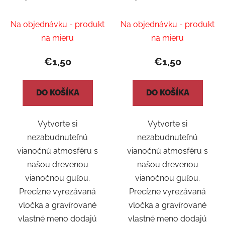
a gravírovaným
a gravírovaným
menom 2
menom 3
Na objednávku - produkt
Na objednávku - produkt
na mieru
na mieru
€1,50
€1,50
DO KOŠÍKA
DO KOŠÍKA
Vytvorte si
Vytvorte si
nezabudnuteľnú
nezabudnuteľnú
vianočnú atmosféru s
vianočnú atmosféru s
našou drevenou
našou drevenou
vianočnou guľou.
vianočnou guľou.
Precízne vyrezávaná
Precízne vyrezávaná
vločka a gravírované
vločka a gravírované
vlastné meno dodajú
vlastné meno dodajú