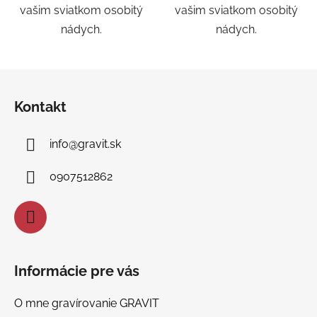
vašim sviatkom osobitý
vašim sviatkom osobitý
nádych.
nádych.
Z
á
Kontakt
p
ä
info
@
gravit.sk
t
i
0907512862
e
Informácie pre vás
O mne gravírovanie GRAVIT