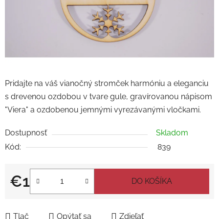
Pridajte na váš vianočný stromček harmóniu a eleganciu
s drevenou ozdobou v tvare gule, gravírovanou nápisom
"Viera" a ozdobenou jemnými vyrezávanými vločkami.
Dostupnosť
Skladom
Kód:
839
€1
DO KOŠÍKA
Jednotková cena:
Tlač
Opýtať sa
Zdieľať