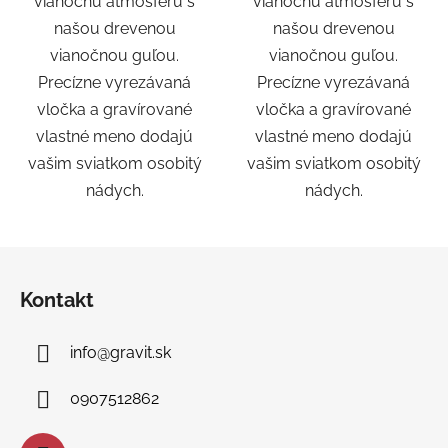
vianočnú atmosféru s
vianočnú atmosféru s
našou drevenou
našou drevenou
vianočnou guľou.
vianočnou guľou.
Precízne vyrezávaná
Precízne vyrezávaná
vločka a gravírované
vločka a gravírované
vlastné meno dodajú
vlastné meno dodajú
vašim sviatkom osobitý
vašim sviatkom osobitý
nádych.
nádych.
Z
á
Kontakt
p
ä
info
@
gravit.sk
t
i
0907512862
e