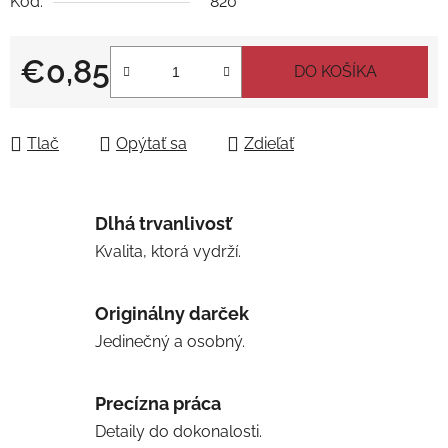
Kód:
820
€0,85
DO KOŠÍKA
Jednotková cena:
Tlač
Opýtať sa
Zdieľať
Dlhá trvanlivosť
Kvalita, ktorá vydrží.
Originálny darček
Jedinečný a osobný.
Precízna práca
Detaily do dokonalosti.