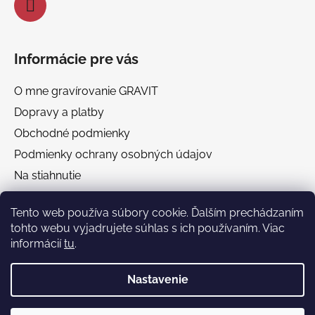
Informácie pre vás
O mne gravírovanie GRAVIT
Dopravy a platby
Obchodné podmienky
Podmienky ochrany osobných údajov
Na stiahnutie
Chránená dielňa GRAVIT Náhradné plnenie
Tento web používa súbory cookie. Ďalším prechádzaním
tohto webu vyjadrujete súhlas s ich používaním. Viac
Facebook
informácií
tu
.
Nastavenie