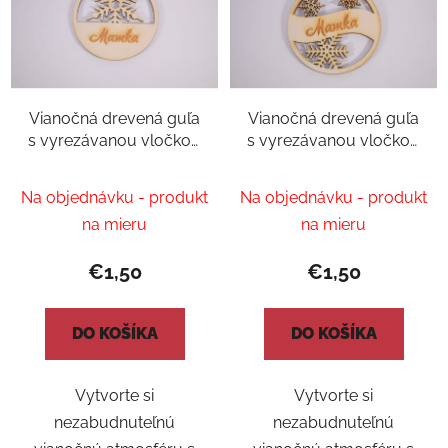
Vianočná drevená guľa
Vianočná drevená guľa
s vyrezávanou vločkou
s vyrezávanou vločkou
a gravírovaným
a gravírovaným
menom
menom 2
Na objednávku - produkt
Na objednávku - produkt
na mieru
na mieru
€1,50
€1,50
DO KOŠÍKA
DO KOŠÍKA
Vytvorte si
Vytvorte si
nezabudnuteľnú
nezabudnuteľnú