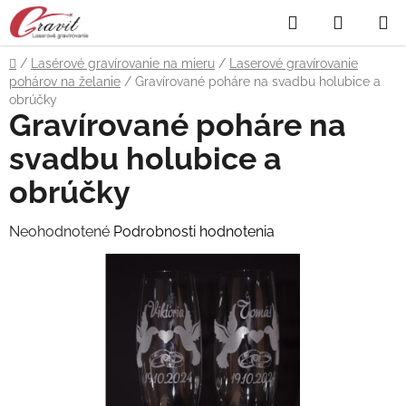
Prejsť
Hľadať
NÁKUP
na
obsah
KOŠÍK
Domov
/
Lasérové gravírovanie na mieru
/
Laserové gravírovanie
pohárov na želanie
/
Gravírované poháre na svadbu holubice a
obrúčky
Gravírované poháre na
svadbu holubice a
obrúčky
Priemerné
Neohodnotené
Podrobnosti hodnotenia
hodnotenie
produktu
je
0,0
z
5
hviezdičiek.