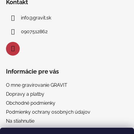
Kontakt
p
ä
info
@
gravit.sk
t
i
0907512862
e
Informácie pre vás
O mne gravírovanie GRAVIT
Dopravy a platby
Obchodné podmienky
Podmienky ochrany osobných údajov
Na stiahnutie
Chránená dielňa GRAVIT Náhradné plnenie