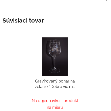
Súvisiaci tovar
Gravírovaný pohár na
želanie: "Dobre vidíme
iba srdcom, to hlavné
Priemerné
je očiam neviditeľné"
Na objednávku - produkt
hodnotenie
na mieru
produktu