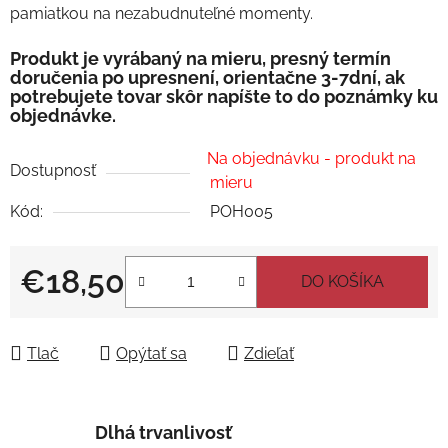
pamiatkou na nezabudnuteľné momenty.
Produkt je vyrábaný na mieru, presný termín
doručenia po upresnení, orientačne 3-7dní, ak
potrebujete tovar skôr napíšte to do poznámky ku
objednávke.
Na objednávku - produkt na
Dostupnosť
mieru
Kód:
POH005
€18,50
DO KOŠÍKA
Jednotková cena:
Tlač
Opýtať sa
Zdieľať
Dlhá trvanlivosť