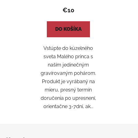
je
€10
5,0
z
DO KOŠÍKA
5
hviezdičiek.
Vstúpte do kúzelného
sveta Malého princa s
naším jedinečným
gravírovaným pohárom.
Produkt je vyrábaný na
mieru, presný termín
doručenia po upresnení,
orientačne 3-7dní, ak...
Z
á