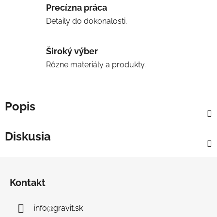
Precízna práca
Detaily do dokonalosti.
Široký výber
Rôzne materiály a produkty.
Popis
Diskusia
Z
á
Kontakt
p
ä
info
@
gravit.sk
t