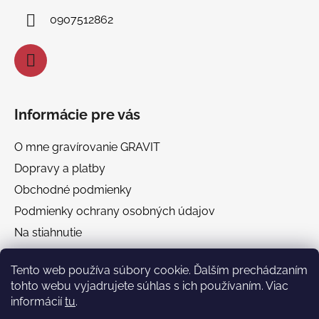
i
0907512862
e
Informácie pre vás
O mne gravírovanie GRAVIT
Dopravy a platby
Obchodné podmienky
Podmienky ochrany osobných údajov
Na stiahnutie
Chránená dielňa GRAVIT Náhradné plnenie
Tento web používa súbory cookie. Ďalším prechádzaním
tohto webu vyjadrujete súhlas s ich používaním. Viac
Facebook
informácií
tu
.