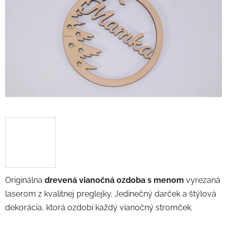
5
hviezdičiek.
Originálna
drevená vianočná ozdoba s menom
vyrezaná
laserom z kvalitnej preglejky. Jedinečný darček a štýlová
dekorácia, ktorá ozdobí každý vianočný stromček.