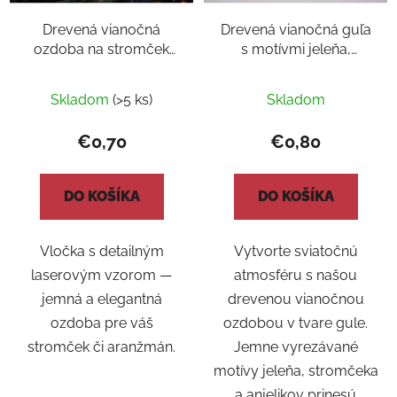
Drevená vianočná
Drevená vianočná guľa
ozdoba na stromček
s motívmi jeleňa,
vločka 2
stromčeka a anjelikov 2
Skladom
(>5 ks)
Skladom
€0,70
€0,80
DO KOŠÍKA
DO KOŠÍKA
Vločka s detailným
Vytvorte sviatočnú
laserovým vzorom —
atmosféru s našou
jemná a elegantná
drevenou vianočnou
ozdoba pre váš
ozdobou v tvare gule.
stromček či aranžmán.
Jemne vyrezávané
motívy jeleňa, stromčeka
a anjelikov prinesú