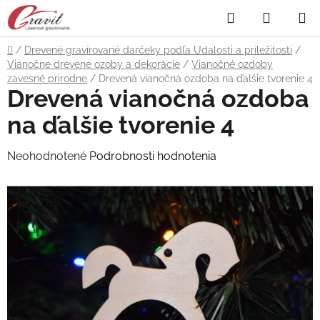
Prejsť
Hľadať
NÁKUP
na
obsah
KOŠÍK
Domov
/
Drevené gravírované darčeky podľa Udalosti a príležitosti
/
Vianočne drevene ozoby a dekorácie
/
Vianočné ozdoby
zavesné prirodne
/
Drevená vianočná ozdoba na ďalšie tvorenie 4
Drevená vianočná ozdoba
na ďalšie tvorenie 4
Priemerné
Neohodnotené
Podrobnosti hodnotenia
hodnotenie
produktu
je
0,0
z
5
hviezdičiek.