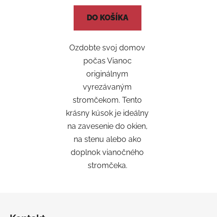
DO KOŠÍKA
Ozdobte svoj domov
počas Vianoc
originálnym
vyrezávaným
stromčekom. Tento
krásny kúsok je ideálny
na zavesenie do okien,
na stenu alebo ako
doplnok vianočného
stromčeka.
Z
á