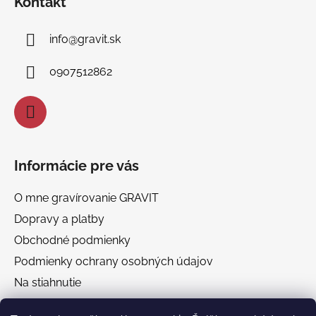
Kontakt
p
ä
info
@
gravit.sk
t
i
0907512862
e
Informácie pre vás
O mne gravírovanie GRAVIT
Dopravy a platby
Obchodné podmienky
Podmienky ochrany osobných údajov
Na stiahnutie
Chránená dielňa GRAVIT Náhradné plnenie