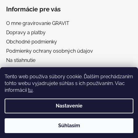
Informácie pre vás
O mne gravírovanie GRAVIT
Dopravy a platby
Obchodné podmienky
Podmienky ochrany osobných údajov
Na stiahnutie
Chránená dielňa GRAVIT Náhradné plnenie
Tento web používa súbory cookie. Ďalším prechádzaním
tohto webu vyjadrujete súhlas s ich používaním. Viac
Facebook
informácií
tu
.
Nastavenie
🎁 Darčekový poradca
Súhlasím
Vytvoril Shoptet
Gravit vyhľadávací pomocník
Copyright 2026
Gravit
. Všetky práva vyhradené.