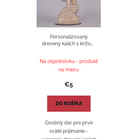
Personalizovaný
drevený kalich s krížom
pre prvé sväté
prijímanie s menom a
Na objednávku - produkt
dátumom
na mieru
€5
DO KOŠÍKA
Osobný dar pre prvé
sväté prijímanie -