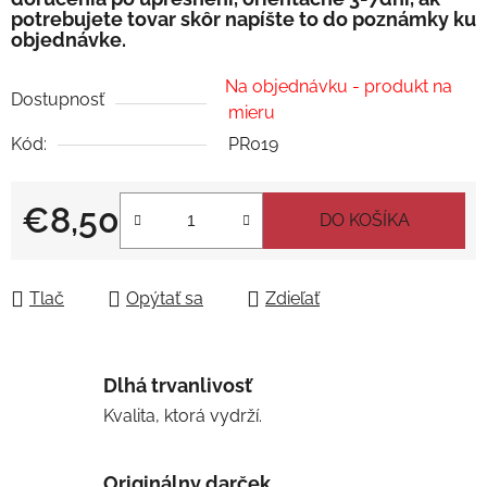
potrebujete tovar skôr napíšte to do poznámky ku
objednávke.
Na objednávku - produkt na
Dostupnosť
mieru
Kód:
PR019
€8,50
DO KOŠÍKA
Jednotková cena:
Tlač
Opýtať sa
Zdieľať
Dlhá trvanlivosť
Kvalita, ktorá vydrží.
Originálny darček