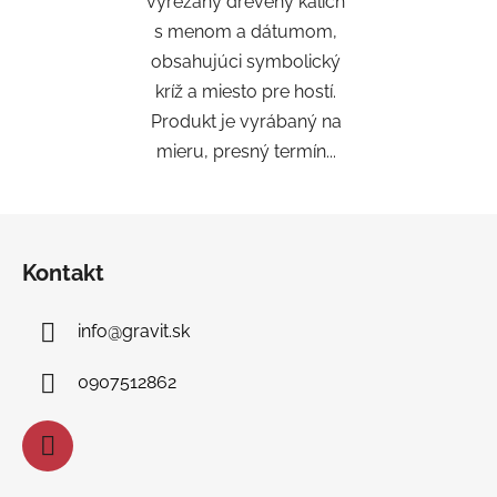
vyrezaný drevený kalich
s menom a dátumom,
obsahujúci symbolický
kríž a miesto pre hostí.
Produkt je vyrábaný na
mieru, presný termín...
Z
á
Kontakt
p
ä
info
@
gravit.sk
t
i
0907512862
e