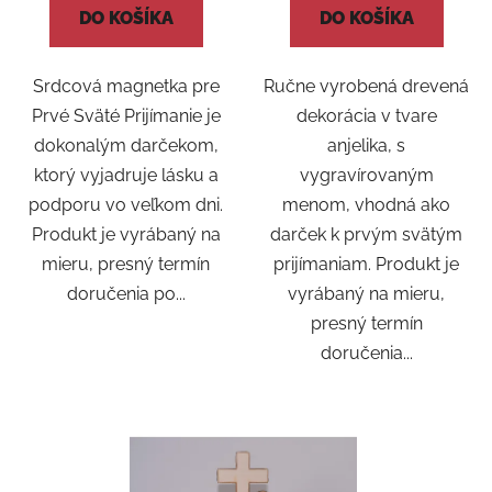
DO KOŠÍKA
DO KOŠÍKA
Srdcová magnetka pre
Ručne vyrobená drevená
Prvé Sväté Prijímanie je
dekorácia v tvare
dokonalým darčekom,
anjelika, s
ktorý vyjadruje lásku a
vygravírovaným
podporu vo veľkom dni.
menom, vhodná ako
Produkt je vyrábaný na
darček k prvým svätým
mieru, presný termín
prijímaniam. Produkt je
doručenia po...
vyrábaný na mieru,
presný termín
doručenia...