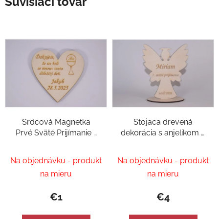
Súvisiaci tovar
Srdcová Magnetka
Stojaca drevená
Prvé Sväté Prijímanie -
dekorácia s anjelikom a
Osobný Darček
vygravírovaným
menom - Dar k prvým
Na objednávku - produkt
Na objednávku - produkt
svätým prijímaniam
na mieru
na mieru
€1
€4