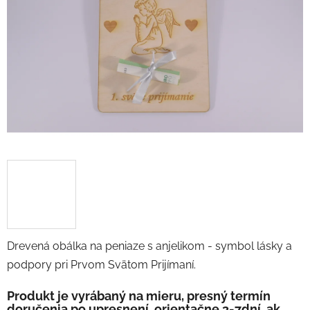
5
hviezdičiek.
Drevená obálka na peniaze s anjelikom - symbol lásky a
podpory pri Prvom Svätom Prijímaní.
Produkt je vyrábaný na mieru, presný termín
doručenia po upresnení, orientačne 3-7dní, ak