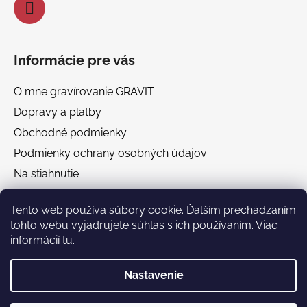
Informácie pre vás
O mne gravírovanie GRAVIT
Dopravy a platby
Obchodné podmienky
Podmienky ochrany osobných údajov
Na stiahnutie
Chránená dielňa GRAVIT Náhradné plnenie
Tento web používa súbory cookie. Ďalším prechádzaním
tohto webu vyjadrujete súhlas s ich používaním. Viac
Facebook
informácií
tu
.
Nastavenie
🎁 Darčekový poradca