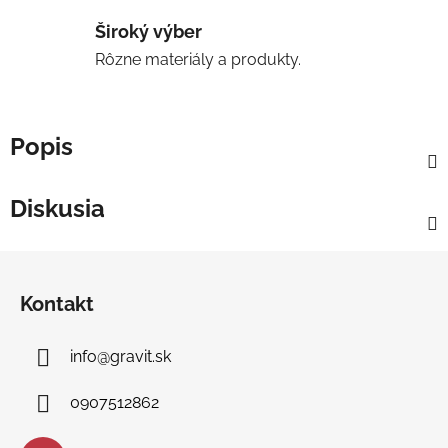
Široký výber
Rôzne materiály a produkty.
Popis
Diskusia
Z
á
Kontakt
p
ä
info
@
gravit.sk
t
i
0907512862
e