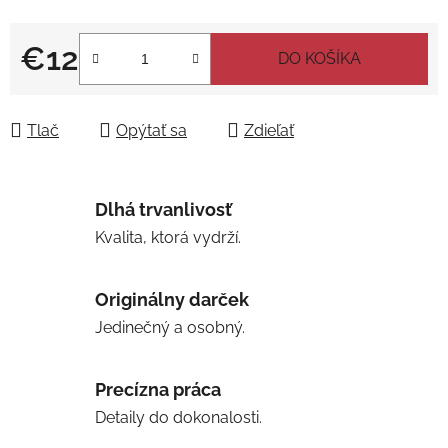
€12
DO KOŠÍKA
Jednotková cena:
Tlač
Opýtať sa
Zdieľať
Dlhá trvanlivosť
Kvalita, ktorá vydrží.
Originálny darček
Jedinečný a osobný.
Precízna práca
Detaily do dokonalosti.