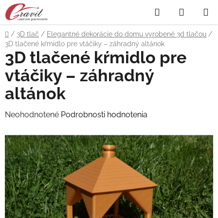
Prejsť
Hľadať
NÁKUP
na
obsah
KOŠÍK
Domov
/
3D tlač
/
Elegantné dekorácie do domu vyrobené 3d tlačou
/
3D tlačené kŕmidlo pre vtáčiky – záhradný altánok
3D tlačené kŕmidlo pre
vtáčiky – záhradný
altánok
Priemerné
Neohodnotené
Podrobnosti hodnotenia
hodnotenie
produktu
je
0,0
z
5
hviezdičiek.