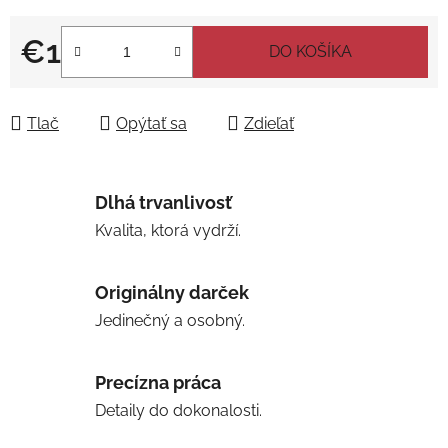
€1
DO KOŠÍKA
Jednotková cena:
Tlač
Opýtať sa
Zdieľať
Dlhá trvanlivosť
Kvalita, ktorá vydrží.
Originálny darček
Jedinečný a osobný.
Precízna práca
Detaily do dokonalosti.