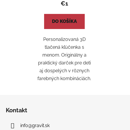
€1
DO KOŠÍKA
Personalizovaná 3D
tlačená kľúčenka s
menom. Originálny a
praktický darček pre deti
aj dospelých v rôznych
farebných kombináciách.
Z
á
Kontakt
p
ä
info
@
gravit.sk
t