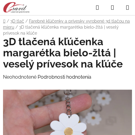
Prejsť
Hľadať
NÁKUP
na
obsah
KOŠÍK
Domov
/
3D tlač
/
Farebné kľúčenky a prívesky vyrobené 3d tlačou na
mieru
/
3D tlačená kľúčenka margarétka bielo-žltá | veselý
prívesok na kľúče
3D tlačená kľúčenka
margarétka bielo-žltá |
veselý prívesok na kľúče
Priemerné
Neohodnotené
Podrobnosti hodnotenia
hodnotenie
produktu
je
0,0
z
5
hviezdičiek.