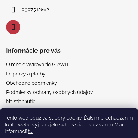
i
0907512862
e
Informácie pre vás
O mne gravírovanie GRAVIT
Dopravy a platby
Obchodné podmienky
Podmienky ochrany osobných údajov
Na stiahnutie
Chránená dielňa GRAVIT Náhradné plnenie
Tento web používa súbory cookie. Ďalším prechádzaním
tohto webu vyjadrujete súhlas s ich používaním. Viac
Facebook
informácií
tu
.