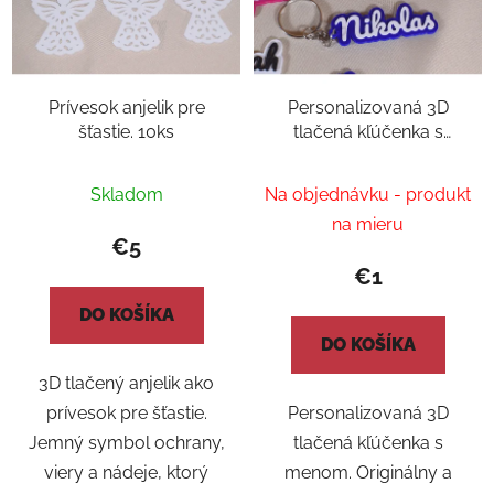
Prívesok anjelik pre
Personalizovaná 3D
šťastie. 10ks
tlačená kľúčenka s
menom.
Skladom
Na objednávku - produkt
na mieru
€5
€1
DO KOŠÍKA
DO KOŠÍKA
3D tlačený anjelik ako
prívesok pre šťastie.
Personalizovaná 3D
Jemný symbol ochrany,
tlačená kľúčenka s
viery a nádeje, ktorý
menom. Originálny a