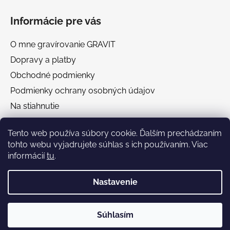
Informácie pre vás
O mne gravírovanie GRAVIT
Dopravy a platby
Obchodné podmienky
Podmienky ochrany osobných údajov
Na stiahnutie
Chránená dielňa GRAVIT Náhradné plnenie
Tento web používa súbory cookie. Ďalším prechádzaním
tohto webu vyjadrujete súhlas s ich používaním. Viac
Facebook
informácií
tu
.
Nastavenie
🎁 Darčekový poradca
Súhlasím
Vytvoril Shoptet
Gravit vyhľadávací pomocník
Copyright 2026
Gravit
. Všetky práva vyhradené.