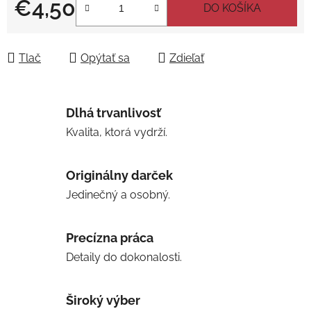
€4,50
DO KOŠÍKA
Jednotková cena:
Tlač
Opýtať sa
Zdieľať
Dlhá trvanlivosť
Kvalita, ktorá vydrží.
Originálny darček
Jedinečný a osobný.
Precízna práca
Detaily do dokonalosti.
Široký výber