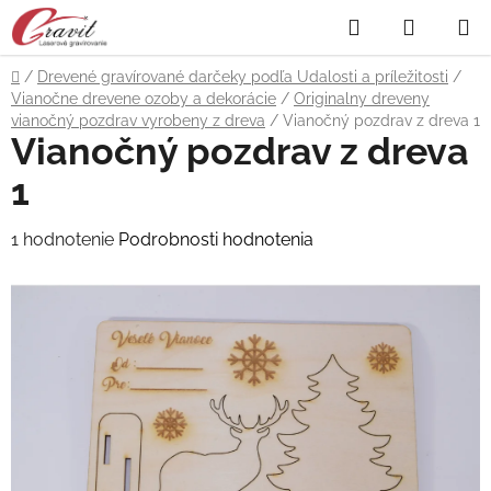
Prejsť
Hľadať
NÁKUP
na
obsah
KOŠÍK
Domov
/
Drevené gravírované darčeky podľa Udalosti a príležitosti
/
Vianočne drevene ozoby a dekorácie
/
Originalny dreveny
vianočný pozdrav vyrobeny z dreva
/
Vianočný pozdrav z dreva 1
Vianočný pozdrav z dreva
1
Priemerné
1 hodnotenie
Podrobnosti hodnotenia
hodnotenie
produktu
je
5,0
z
5
hviezdičiek.