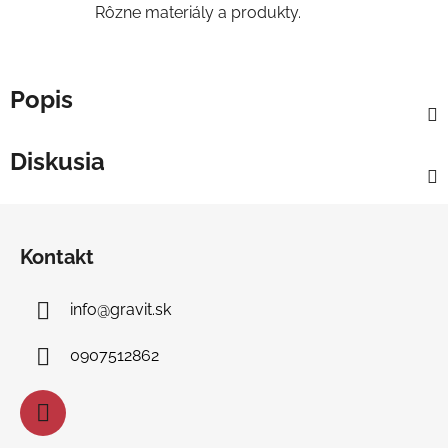
Rôzne materiály a produkty.
Popis
Diskusia
Z
á
Kontakt
p
ä
info
@
gravit.sk
t
i
0907512862
e