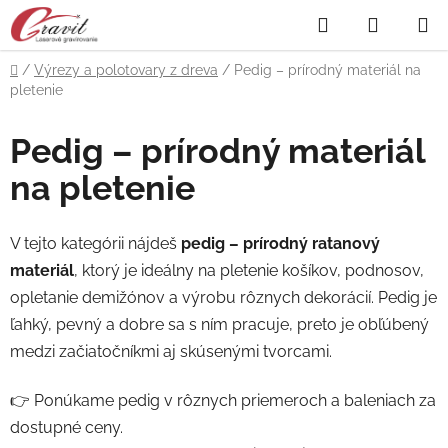
Prejsť
Hľadať
NÁKUP
na
obsah
KOŠÍK
Domov
/
Výrezy a polotovary z dreva
/
Pedig – prírodný materiál na
pletenie
Pedig – prírodný materiál
na pletenie
V tejto kategórii nájdeš
pedig – prírodný ratanový
materiál
, ktorý je ideálny na pletenie košíkov, podnosov,
opletanie demižónov a výrobu rôznych dekorácií. Pedig je
ľahký, pevný a dobre sa s ním pracuje, preto je obľúbený
medzi začiatočníkmi aj skúsenými tvorcami.
👉 Ponúkame pedig v rôznych priemeroch a baleniach za
dostupné ceny.