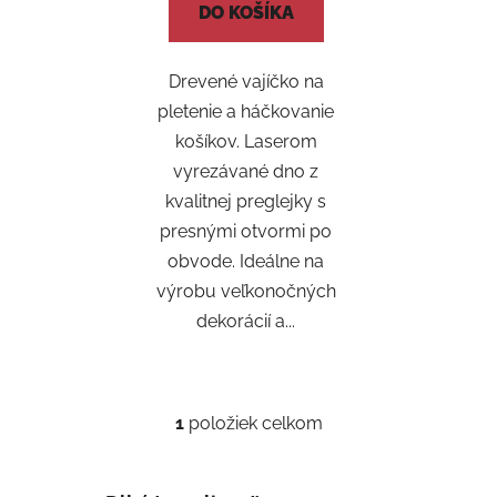
DO KOŠÍKA
Drevené vajíčko na
pletenie a háčkovanie
košíkov. Laserom
vyrezávané dno z
kvalitnej preglejky s
presnými otvormi po
obvode. Ideálne na
výrobu veľkonočných
dekorácií a...
1
položiek celkom
O
v
l