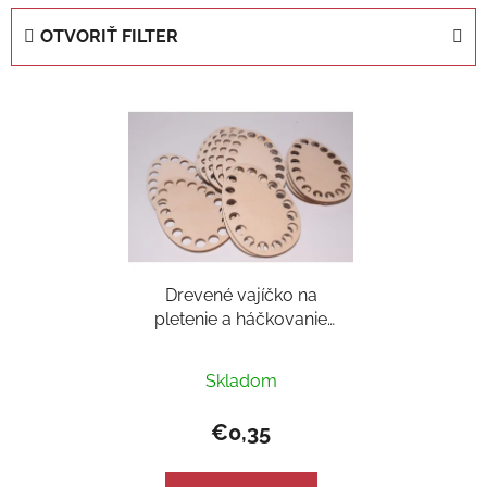
e
OTVORIŤ FILTER
n
i
V
e
ý
p
p
r
i
o
s
d
p
u
r
k
Drevené vajíčko na
o
t
pletenie a háčkovanie
d
o
košíkov.
u
v
k
Skladom
t
€0,35
o
v