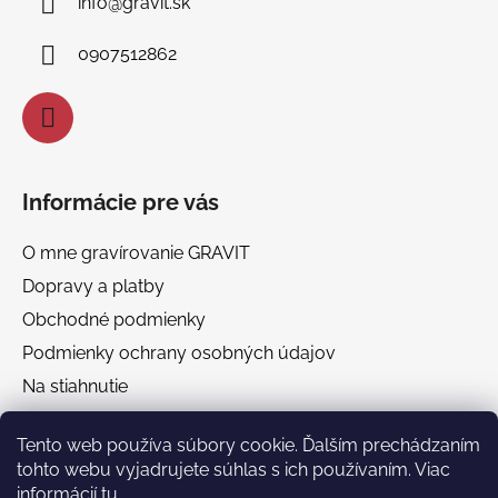
info
@
gravit.sk
t
i
0907512862
e
Informácie pre vás
O mne gravírovanie GRAVIT
Dopravy a platby
Obchodné podmienky
Podmienky ochrany osobných údajov
Na stiahnutie
Chránená dielňa GRAVIT Náhradné plnenie
Tento web používa súbory cookie. Ďalším prechádzaním
tohto webu vyjadrujete súhlas s ich používaním. Viac
Facebook
informácií
tu
.