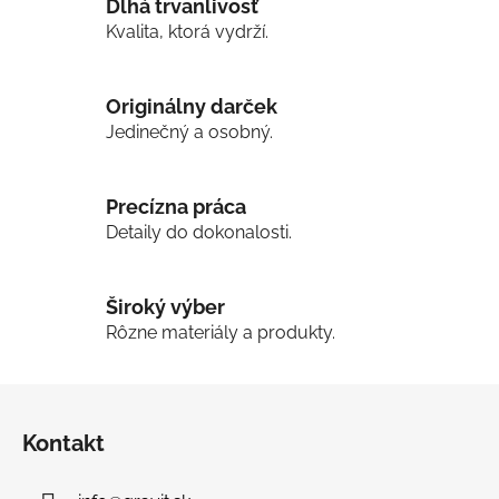
Dlhá trvanlivosť
á
d
Kvalita, ktorá vydrží.
a
c
i
Originálny darček
e
Jedinečný a osobný.
p
r
v
Precízna práca
k
Detaily do dokonalosti.
y
v
ý
Široký výber
p
Rôzne materiály a produkty.
i
s
Z
u
á
Kontakt
p
ä