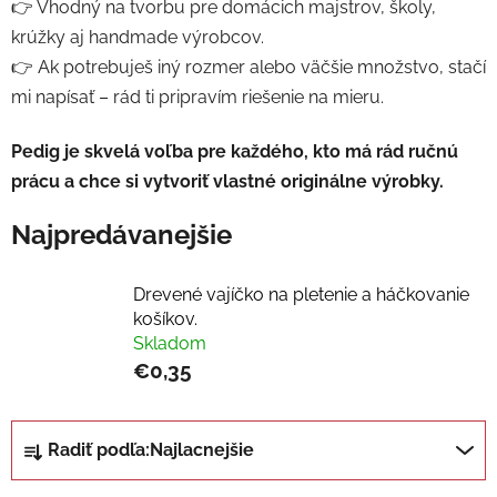
👉 Vhodný na tvorbu pre domácich majstrov, školy,
krúžky aj handmade výrobcov.
👉 Ak potrebuješ iný rozmer alebo väčšie množstvo, stačí
mi napísať – rád ti pripravím riešenie na mieru.
Pedig je skvelá voľba pre každého, kto má rád ručnú
prácu a chce si vytvoriť vlastné originálne výrobky.
Najpredávanejšie
Drevené vajíčko na pletenie a háčkovanie
košíkov.
Skladom
€0,35
R
Radiť podľa:
Najlacnejšie
a
d