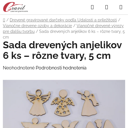
Prejsť
Hľadať
NÁKUP
na
obsah
KOŠÍK
Domov
/
Drevené gravírované darčeky podľa Udalosti a príležitosti
/
Vianočne drevene ozoby a dekorácie
/
Vianočné drevené výrezy
pre ďalšiu tvorbu
/
Sada drevených anjelikov 6 ks – rôzne tvary, 5
cm
Sada drevených anjelikov
6 ks – rôzne tvary, 5 cm
Priemerné
Neohodnotené
Podrobnosti hodnotenia
hodnotenie
produktu
je
0,0
z
5
hviezdičiek.