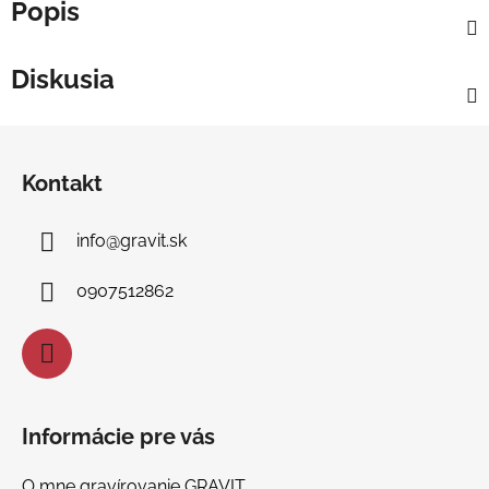
Popis
Diskusia
Z
á
Kontakt
p
ä
info
@
gravit.sk
t
i
0907512862
e
Informácie pre vás
O mne gravírovanie GRAVIT