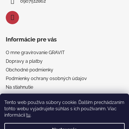
0907512862
e
Informácie pre vás
O mne gravírovanie GRAVIT
Dopravy a platby
Obchodné podmienky
Podmienky ochrany osobných údajov
Na stiahnutie
Chránená dielňa GRAVIT Náhradné plnenie
Tento web používa súbory cookie. Ďalším prechádzaním
tohto webu vyjadrujete súhlas s ich používaním. Viac
Facebook
informácií
tu
.