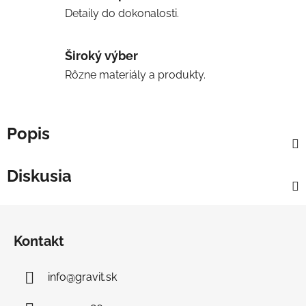
Detaily do dokonalosti.
Široký výber
Rôzne materiály a produkty.
Popis
Diskusia
Z
á
Kontakt
p
ä
info
@
gravit.sk
t
i