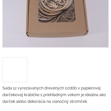
5
hviezdičiek.
Sada 12 vyrezávaných drevených ozdôb v papierovej
darčekovej krabičke s priehľadným vekom je ideálna ako
darček alebo dekorácia na vianočný stromček.