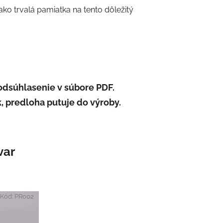
ako trvalá pamiatka na tento dôležitý
odsúhlasenie v súbore PDF.
, predloha putuje do výroby.
var
Kód:
PR002