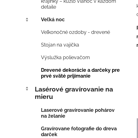
krajinky – kúzlo Vianoc v každom
detaile
Veľká noc
Veľkonočné ozdoby - drevené
Stojan na vajíčka
Výslužka polievačom
Drevené dekorácie a darčeky pre
prvé sväté prijímanie
Lasérové gravírovanie na
mieru
Laserové gravírovanie pohárov
na želanie
Gravírovane fotografie do dreva
darček