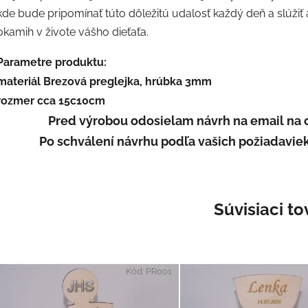
kde bude pripomínať túto dôležitú udalosť každý deň a slúžiť 
okamih v živote vášho dieťaťa.
Parametre produktu:
materiál Brezová preglejka, hrúbka 3mm
rozmer cca 15c10cm
Pred výrobou odosielam návrh na email na 
Po schválení návrhu podľa vašich požiadaviek
Súvisiaci to
Kód:
PR001