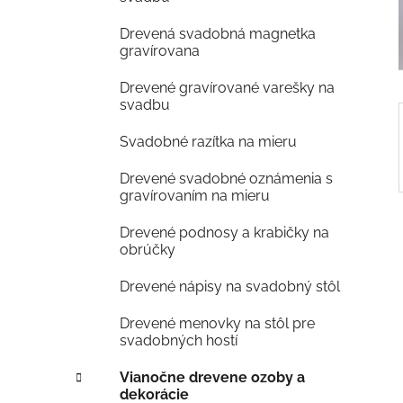
e
Drevená svadobná magnetka
l
gravírovana
Drevené gravírované varešky na
svadbu
Svadobné razítka na mieru
Drevené svadobné oznámenia s
gravírovaním na mieru
Drevené podnosy a krabičky na
obrúčky
Drevené nápisy na svadobný stôl
Drevené menovky na stôl pre
svadobných hostí
Vianočne drevene ozoby a
dekorácie