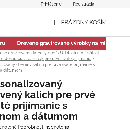
Prihlásenie
Registrácia
ajov
Na stiahnutie
Chránená dielňa GRAVIT Náhradné pl
PRÁZDNY KOŠÍK
NÁKUPNÝ
ru
Drevené gravírovane výrobky na mieru
V
KOŠÍK
ené gravírované darčeky podľa Udalosti a príležitosti
é dekorácie a darčeky pre prvé sväté prijímanie
/
izovaný drevený kalich pre prvé sväté prijímanie s
a dátumom
sonalizovaný
vený kalich pre prvé
té prijímanie s
nom a dátumom
rné
dnotené
Podrobnosti hodnotenia