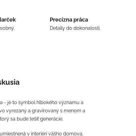
darček
Precízna práca
osobný.
Detaily do dokonalosti.
skusia
cia - je to symbol hlbokého významu a
tlivo vyrezaný a gravirovaný s menom a
torý sa bude tešiť generácie.
umiestnená v interiéri vášho domova,