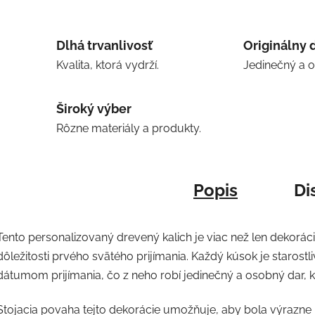
Dlhá trvanlivosť
Originálny 
Kvalita, ktorá vydrží.
Jedinečný a 
Široký výber
Rôzne materiály a produkty.
Popis
Di
Tento personalizovaný drevený kalich je viac než len dekorá
dôležitosti prvého svätého prijímania. Každý kúsok je staros
dátumom prijímania, čo z neho robí jedinečný a osobný dar, k
Stojacia povaha tejto dekorácie umožňuje, aby bola výrazne 