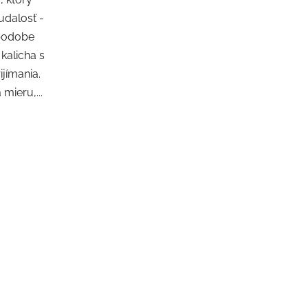
udalosť -
 podobe
kalicha s
jímania.
mieru,...