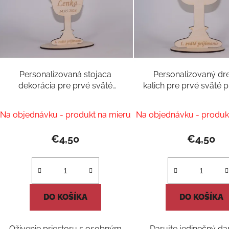
Personalizovaná stojaca
Personalizovaný dr
dekorácia pre prvé sväté
kalich pre prvé sväté p
prijímanie - Vyrezaný kalich s
s menom a dátu
menom a dátumom
Na objednávku - produkt na mieru
Na objednávku - produk
€4,50
€4,50
DO KOŠÍKA
DO KOŠÍKA
Oživenie priestoru s osobným
Darujte jedinečný dar