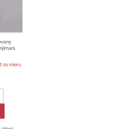
evený
rijímanie
mom
t na mieru
, ktorý