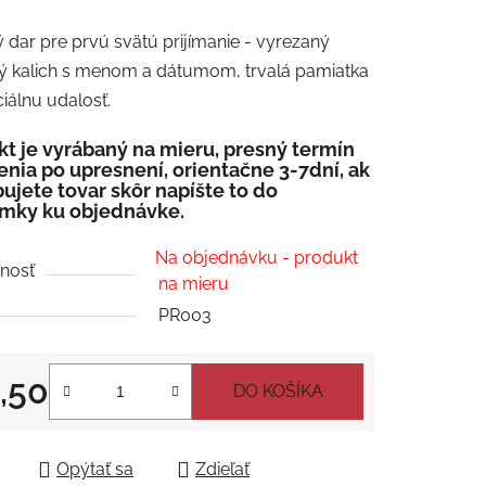
enie
dar pre prvú svätú prijímanie - vyrezaný
tu
ý kalich s menom a dátumom, trvalá pamiatka
iálnu udalosť.
t je vyrábaný na mieru, presný termín
nia po upresnení, orientačne 3-7dní, ak
ujete tovar skôr napíšte to do
čiek.
mky ku objednávke.
Na objednávku - produkt
nosť
na mieru
PR003
,50
DO KOŠÍKA
tková cena:
Opýtať sa
Zdieľať