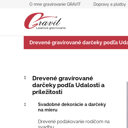
Prejsť
O mne gravírovanie GRAVIT
Dopravy a platby
na
obsah
Drevené gravírované darčeky podľa Udalo
B
K
Preskočiť
Drevené gravírované
a
kategórie
o
darčeky podľa Udalosti a
t
č
príležitosti
e
n
g
ý
Svadobné dekorácie a darčeky
ó
na mieru
p
r
i
a
Drevené poďakovanie rodičom na
e
n
svadbu