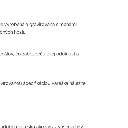
lne vyrobená a gravirovaná s menami
bných hostí.
eriálov, čo zabezpečuje jej odolnosť a
vírovanou špecifikáciou vareška náležite
svadobnú varešku ako výraz vašej vďaky