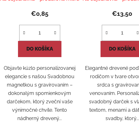
hodnot
produk
€0,85
€13,50
je
5,0
z
5
DO KOŠÍKA
DO KOŠÍKA
hviezdi
Objavte kúzlo personalizovanej
Elegantné drevené poď
elegancie s našou Svadobnou
rodičom v tvare otv
magnetkou s gravírovaním –
srdca s gravírov
dokonalým spomienkovým
venovaním. Personal
darčekom, ktorý zveční vaše
svadobný darček s v
výnimočné chvíle. Tento
textom, menami a d
nádherný drevený...
svadby, ktorý...