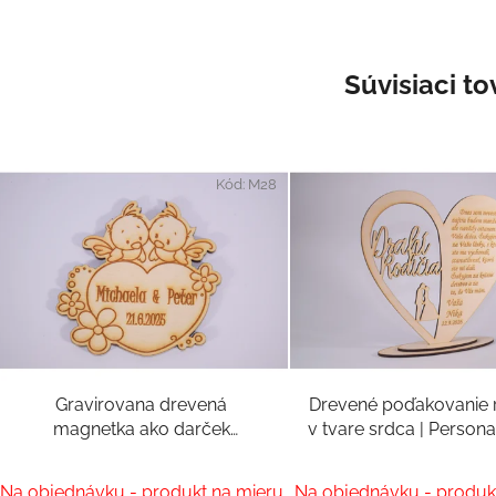
Súvisiaci to
Kód:
M28
Gravirovana drevená
Drevené poďakovanie
magnetka ako darček
v tvare srdca | Person
svadobčanom
svadobný darč
Prieme
Na objednávku - produkt na mieru
Na objednávku - produk