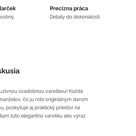
darček
Precízna práca
osobný.
Detaily do dokonalosti.
skusia
kluzívnou svadobnou vareškou! Každá
manželov, čo ju robí originálnym darom
 poskytuje aj praktický priestor na
stiam túto elegantnú varešku ako výraz