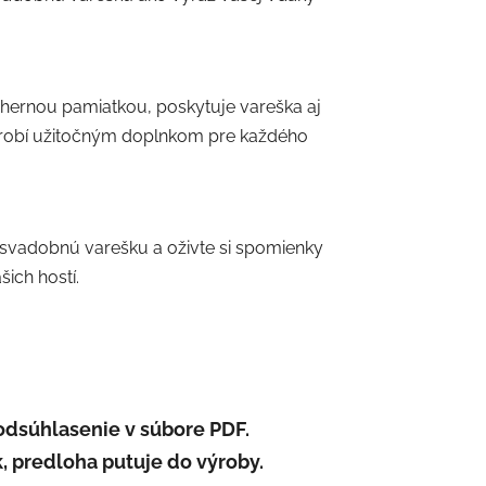
ádhernou pamiatkou, poskytuje vareška aj
u robí užitočným doplnkom pre každého
u svadobnú varešku a oživte si spomienky
šich hostí.
odsúhlasenie v súbore PDF.
, predloha putuje do výroby.