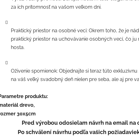
za ich prítomnosť na vašom veľkom dni.
Praktický priestor na osobné veci: Okrem toho, že je n
praktický priestor na uchovávanie osobných vecí, čo j
hosta.
Oživenie spomienok: Objednajte si teraz túto exkluzívn
na váš veľký svadobný deň nielen pre seba, ale aj pre va
Parametre produktu:
materiál drevo,
rozmer 30x5cm
Pred výrobou odosielam návrh na email na 
Po schválení návrhu podľa vašich požiadaviek