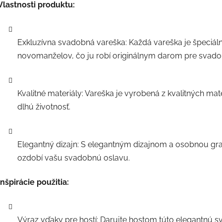
Vlastnosti produktu:
Exkluzívna svadobná vareška: Každá vareška je špeciá
novomanželov, čo ju robí originálnym darom pre svado
Kvalitné materiály: Vareška je vyrobená z kvalitných mat
dlhú životnosť.
Elegantný dizajn: S elegantným dizajnom a osobnou gra
ozdobí vašu svadobnú oslavu.
Inšpirácie použitia:
Výraz vďaky pre hostí: Darujte hostom túto elegantnú 