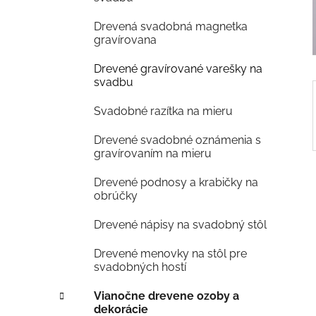
e
Drevená svadobná magnetka
l
gravírovana
Drevené gravírované varešky na
svadbu
Svadobné razítka na mieru
Drevené svadobné oznámenia s
gravírovaním na mieru
Drevené podnosy a krabičky na
obrúčky
Drevené nápisy na svadobný stôl
Drevené menovky na stôl pre
svadobných hostí
Vianočne drevene ozoby a
dekorácie