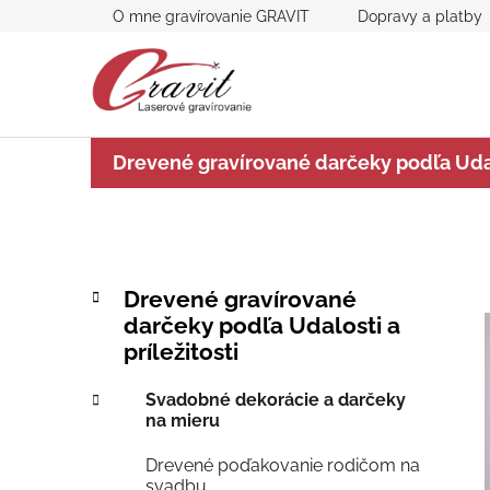
Prejsť
O mne gravírovanie GRAVIT
Dopravy a platby
na
obsah
Drevené gravírované darčeky podľa Udalo
B
K
Preskočiť
Drevené gravírované
a
kategórie
o
darčeky podľa Udalosti a
t
č
príležitosti
e
n
g
ý
Svadobné dekorácie a darčeky
ó
na mieru
p
r
i
a
Drevené poďakovanie rodičom na
e
n
svadbu