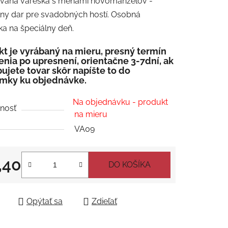
ovaná vareška s menami novomanželov -
tu
lny dar pre svadobných hostí. Osobná
a na špeciálny deň.
t je vyrábaný na mieru, presný termín
nia po upresnení, orientačne 3-7dní, ak
ujete tovar skôr napíšte to do
čiek.
mky ku objednávke.
Na objednávku - produkt
nosť
na mieru
VA09
,40
DO KOŠÍKA
tková cena:
Opýtať sa
Zdieľať