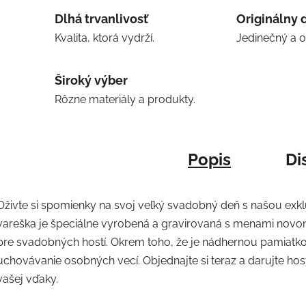
Dlhá trvanlivosť
Originálny 
Kvalita, ktorá vydrží.
Jedinečný a 
Široký výber
Rôzne materiály a produkty.
Popis
Di
Oživte si spomienky na svoj veľký svadobný deň s našou ex
vareška je špeciálne vyrobená a gravirovaná s menami novo
pre svadobných hostí. Okrem toho, že je nádhernou pamiatkou,
uchovávanie osobných vecí. Objednajte si teraz a darujte ho
vašej vďaky.