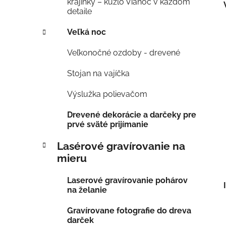
krajinky – kúzlo Vianoc v každom
detaile
Veľká noc
Veľkonočné ozdoby - drevené
Stojan na vajíčka
Výslužka polievačom
Drevené dekorácie a darčeky pre
prvé sväté prijímanie
Lasérové gravírovanie na
mieru
Laserové gravírovanie pohárov
na želanie
Gravírovane fotografie do dreva
darček