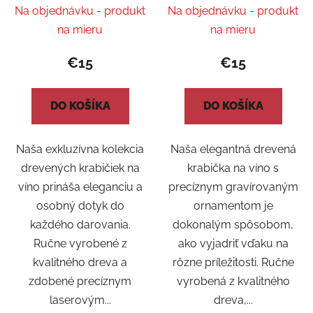
klenot
ornamentom -
Na objednávku - produkt
Na objednávku - produkt
Jednoduché
na mieru
na mieru
poďakovanie
€15
€15
DO KOŠÍKA
DO KOŠÍKA
Naša exkluzívna kolekcia
Naša elegantná drevená
drevených krabičiek na
krabička na víno s
víno prináša eleganciu a
precíznym gravírovaným
osobný dotyk do
ornamentom je
každého darovania.
dokonalým spôsobom,
Ručne vyrobené z
ako vyjadriť vďaku na
kvalitného dreva a
rôzne príležitosti. Ručne
zdobené precíznym
vyrobená z kvalitného
laserovým...
dreva,...