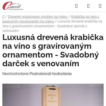
Prejsť
Hľadať
NÁKUP
na
obsah
KOŠÍK
Domov
/
Drevené gravírovane výrobky na mieru
/
Krabička na víno s
laserovým gravírovaním na mieru
/
Luxusná drevená krabička na
víno s gravírovaným ornamentom - Svadobný darček s
venovaním
Luxusná drevená krabička
na víno s gravírovaným
ornamentom - Svadobný
darček s venovaním
Priemerné
Neohodnotené
Podrobnosti hodnotenia
hodnotenie
produktu
je
0,0
z