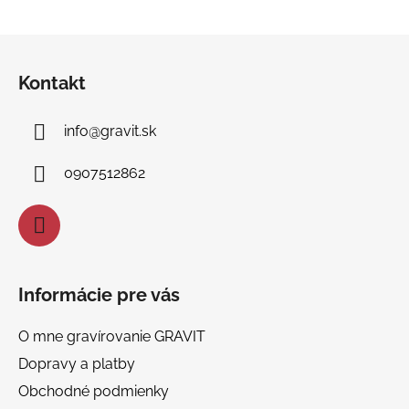
Z
á
Kontakt
p
ä
info
@
gravit.sk
t
i
0907512862
e
Informácie pre vás
O mne gravírovanie GRAVIT
Dopravy a platby
Obchodné podmienky