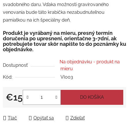
svadobného daru. Vďaka možnosti gravírovaného
venovania bude táto krabička nezabudnuteľnou
pamiatkou na ich špeciálny deň.
Produkt je vyrábaný na mieru, presný termín
doručenia po upresnení, orientačne 3-7dní, ak
potrebujete tovar skôr napíšte to do poznámky ku
objednávke.
Na objednávku - produkt na
Dostupnosť
mieru
Kód:
VI003
€15
DO KOŠÍKA
Jednotková cena:
Tlač
Opýtať sa
Zdieľať