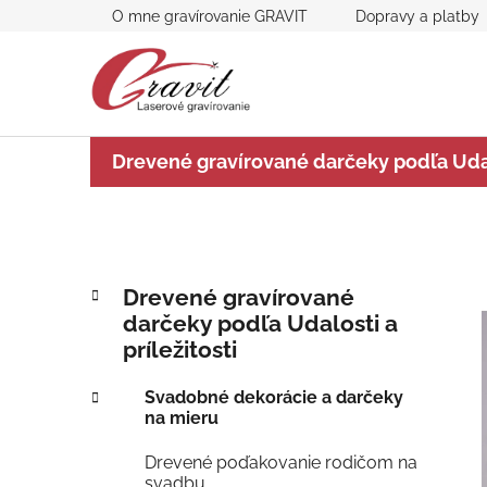
Prejsť
O mne gravírovanie GRAVIT
Dopravy a platby
na
obsah
Drevené gravírované darčeky podľa Udalo
B
K
Preskočiť
Drevené gravírované
a
kategórie
o
darčeky podľa Udalosti a
t
č
príležitosti
e
n
g
ý
Svadobné dekorácie a darčeky
ó
na mieru
p
r
i
a
Drevené poďakovanie rodičom na
e
n
svadbu