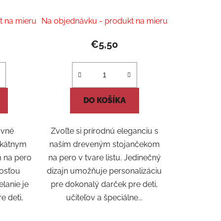
t na mieru
Na objednávku - produkt na mieru
€5,50
DO KOŠÍKA
ovné
Zvoľte si prírodnú eleganciu s
nikátnym
naším dreveným stojančekom
 na pero
na pero v tvare listu. Jedinečný
nosťou
dizajn umožňuje personalizáciu
elanie je
pre dokonalý darček pre deti,
e deti,
učiteľov a špeciálne...