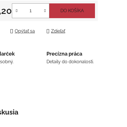
,20
DO KOŠÍKA
tková cena:
Opýtať sa
Zdieľať
darček
Precízna práca
osobný.
Detaily do dokonalosti.
skusia