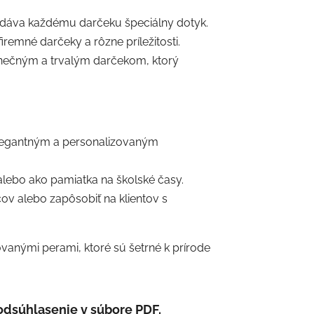
dáva každému darčeku špeciálny dotyk.
firemné darčeky a rôzne príležitosti.
nečným a trvalým darčekom, ktorý
elegantným a personalizovaným
alebo ako pamiatka na školské časy.
v alebo zapôsobiť na klientov s
vanými perami, ktoré sú šetrné k prírode
odsúhlasenie v súbore PDF.