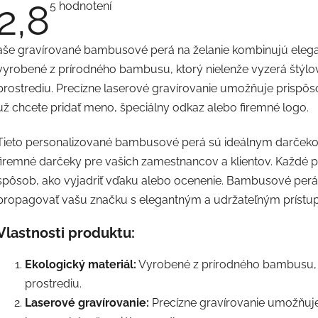
2,8
Priemerné
5 hodnotení
hodnotenie
produktu
je
aše gravírované bambusové perá na želanie kombinujú elega
2,8
z
vyrobené z prírodného bambusu, ktorý nielenže vyzerá štýlovo
5
hviezdičiek.
prostrediu. Precízne laserové gravírovanie umožňuje prispôso
už chcete pridať meno, špeciálny odkaz alebo firemné logo.
Tieto personalizované bambusové perá sú ideálnym darčekom
firemné darčeky pre vašich zamestnancov a klientov. Každé p
spôsob, ako vyjadriť vďaku alebo ocenenie. Bambusové perá
propagovať vašu značku s elegantným a udržateľným prístu
Vlastnosti produktu:
Ekologický materiál:
Vyrobené z prírodného bambusu, č
prostrediu.
Laserové gravírovanie:
Precízne gravírovanie umožňuje