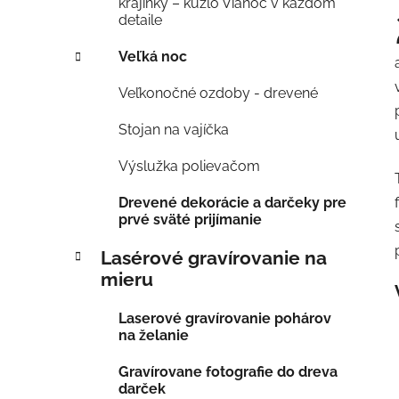
krajinky – kúzlo Vianoc v každom
detaile
Veľká noc
Veľkonočné ozdoby - drevené
Stojan na vajíčka
Výslužka polievačom
Drevené dekorácie a darčeky pre
prvé sväté prijímanie
Lasérové gravírovanie na
mieru
Laserové gravírovanie pohárov
na želanie
Gravírovane fotografie do dreva
darček