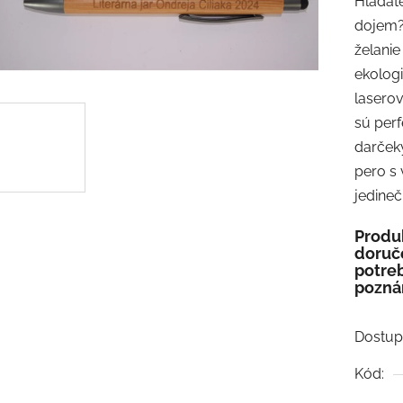
Hľadát
produk
dojem?
je
želanie
2,8
ekolog
z
laserov
5
sú perf
hviezdi
darčeky
pero s
jedineč
Produk
doruče
potreb
pozná
Dostup
Kód: