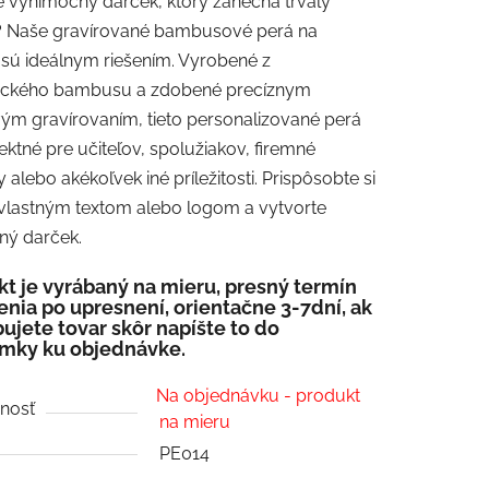
e výnimočný darček, ktorý zanechá trvalý
tu
 Naše gravírované bambusové perá na
 sú ideálnym riešením. Vyrobené z
ického bambusu a zdobené precíznym
ým gravírovaním, tieto personalizované perá
ektné pre učiteľov, spolužiakov, firemné
čiek.
 alebo akékoľvek iné príležitosti. Prispôsobte si
 vlastným textom alebo logom a vytvorte
ný darček.
t je vyrábaný na mieru, presný termín
nia po upresnení, orientačne 3-7dní, ak
ujete tovar skôr napíšte to do
mky ku objednávke.
Na objednávku - produkt
nosť
na mieru
PE014