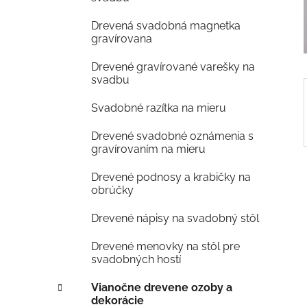
e
Drevená svadobná magnetka
l
gravírovana
Drevené gravírované varešky na
svadbu
Svadobné razítka na mieru
Drevené svadobné oznámenia s
gravírovaním na mieru
Drevené podnosy a krabičky na
obrúčky
Drevené nápisy na svadobný stôl
Drevené menovky na stôl pre
svadobných hostí
Vianočne drevene ozoby a
dekorácie