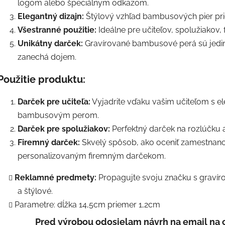
logom alebo špeciálnym odkazom.
Elegantný dizajn:
Štýlový vzhľad bambusových pier pri
Všestranné použitie:
Ideálne pre učiteľov, spolužiakov, 
Unikátny darček:
Gravírované bambusové perá sú jedi
zanechá dojem.
Použitie produktu:
Darček pre učiteľa:
Vyjadrite vďaku vašim učiteľom s 
bambusovým perom.
Darček pre spolužiakov:
Perfektný darček na rozlúčku 
Firemný darček:
Skvelý spôsob, ako oceniť zamestnanco
personalizovaným firemným darčekom.
Reklamné predmety:
Propagujte svoju značku s gravíro
a štýlové.
Parametre: dĺžka 14,5cm priemer 1,2cm
Pred výrobou odosielam návrh na email na 