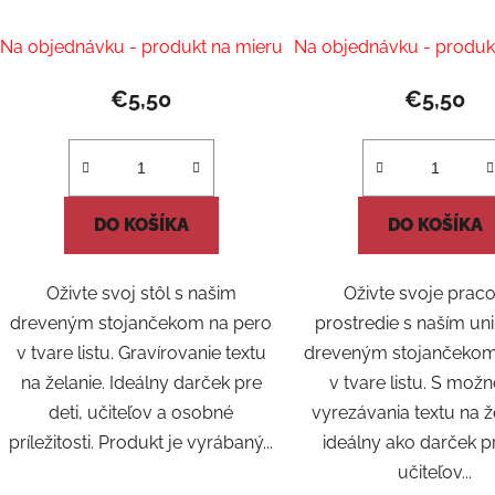
dotykom
Na objednávku - produkt na mieru
Na objednávku - produk
€5,50
€5,50
DO KOŠÍKA
DO KOŠÍKA
Oživte svoj stôl s našim
Oživte svoje prac
dreveným stojančekom na pero
prostredie s naším u
v tvare listu. Gravírovanie textu
dreveným stojančekom
na želanie. Ideálny darček pre
v tvare listu. S mož
deti, učiteľov a osobné
vyrezávania textu na ž
príležitosti. Produkt je vyrábaný...
ideálny ako darček pr
učiteľov...