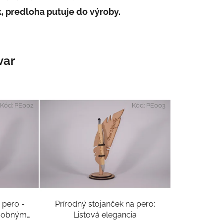
, predloha putuje do výroby.
var
Kód:
PE002
Kód:
PE003
 pero -
Prírodný stojanček na pero:
osobným
Listová elegancia