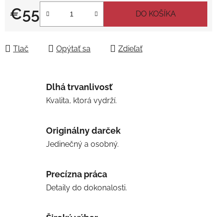
€55
DO KOŠÍKA
Jednotková cena:
Tlač
Opýtať sa
Zdieľať
Dlhá trvanlivosť
Kvalita, ktorá vydrží.
Originálny darček
Jedinečný a osobný.
Precízna práca
Detaily do dokonalosti.