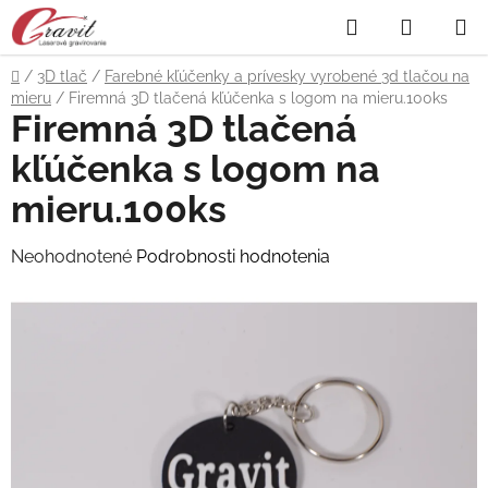
Prejsť
Hľadať
NÁKUP
na
obsah
KOŠÍK
Domov
/
3D tlač
/
Farebné kľúčenky a prívesky vyrobené 3d tlačou na
mieru
/
Firemná 3D tlačená kľúčenka s logom na mieru.100ks
Firemná 3D tlačená
kľúčenka s logom na
mieru.100ks
Priemerné
Neohodnotené
Podrobnosti hodnotenia
hodnotenie
produktu
je
0,0
z
5
hviezdičiek.