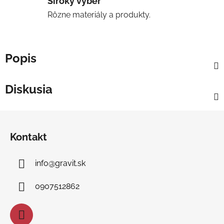
Široký výber
Rôzne materiály a produkty.
Popis
Diskusia
Z
á
Kontakt
p
ä
info
@
gravit.sk
t
i
0907512862
e