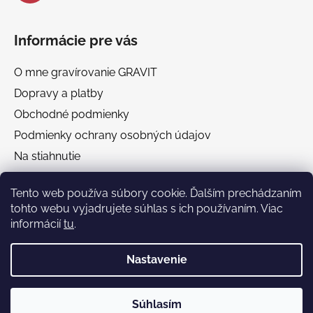
Informácie pre vás
O mne gravírovanie GRAVIT
Dopravy a platby
Obchodné podmienky
Podmienky ochrany osobných údajov
Na stiahnutie
Chránená dielňa GRAVIT Náhradné plnenie
Tento web používa súbory cookie. Ďalším prechádzaním
tohto webu vyjadrujete súhlas s ich používaním. Viac
Facebook
informácií
tu
.
Nastavenie
🎁 Darčekový poradca
Súhlasím
Vytvoril Shoptet