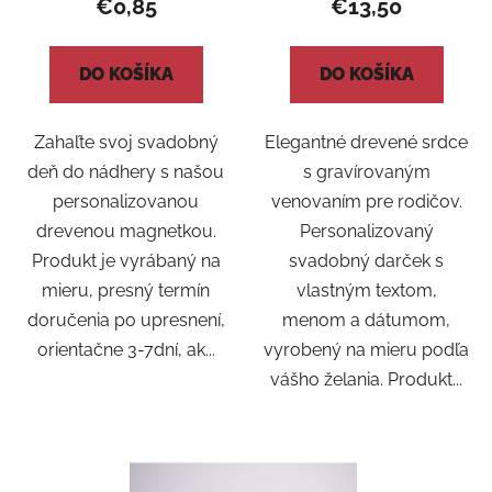
€0,85
€13,50
DO KOŠÍKA
DO KOŠÍKA
Zahaľte svoj svadobný
Elegantné drevené srdce
deň do nádhery s našou
s gravírovaným
personalizovanou
venovaním pre rodičov.
drevenou magnetkou.
Personalizovaný
Produkt je vyrábaný na
svadobný darček s
mieru, presný termín
vlastným textom,
doručenia po upresnení,
menom a dátumom,
orientačne 3-7dní, ak...
vyrobený na mieru podľa
vášho želania. Produkt...