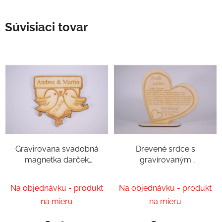
Súvisiaci tovar
Gravirovana svadobná
Drevené srdce s
magnetka darček
gravírovaným
svadobčanom
poďakovaním rodičom
| Personalizovaný
Na objednávku - produkt
Na objednávku - produkt
svadobný darček
na mieru
na mieru