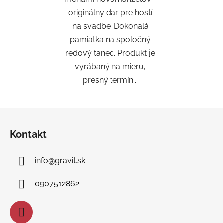
originálny dar pre hostí
na svadbe. Dokonalá
pamiatka na spoločný
redový tanec. Produkt je
vyrábaný na mieru,
presný termín...
Z
á
Kontakt
p
ä
info
@
gravit.sk
t
i
0907512862
e