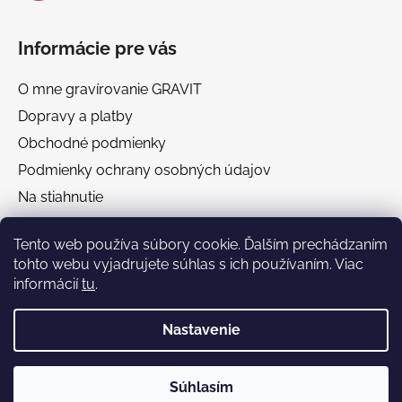
Informácie pre vás
O mne gravírovanie GRAVIT
Dopravy a platby
Obchodné podmienky
Podmienky ochrany osobných údajov
Na stiahnutie
Chránená dielňa GRAVIT Náhradné plnenie
Tento web používa súbory cookie. Ďalším prechádzaním
tohto webu vyjadrujete súhlas s ich používaním. Viac
Facebook
informácií
tu
.
Nastavenie
🎁 Darčekový poradca
Súhlasím
Vytvoril Shoptet
Gravit vyhľadávací pomocník