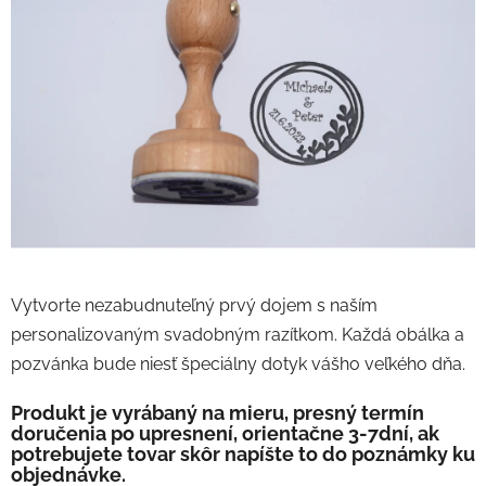
0,0
z
5
hviezdičiek.
Vytvorte nezabudnuteľný prvý dojem s naším
personalizovaným svadobným razítkom. Každá obálka a
pozvánka bude niesť špeciálny dotyk vášho veľkého dňa.
Produkt je vyrábaný na mieru, presný termín
doručenia po upresnení, orientačne 3-7dní, ak
potrebujete tovar skôr napíšte to do poznámky ku
objednávke.