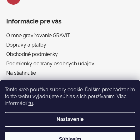
Informácie pre vás
O mne gravírovanie GRAVIT
Dopravy a platby
Obchodné podmienky
Podmienky ochrany osobných údajov
Na stiahnutie
Chránená dielňa GRAVIT Náhradné plnenie
Tento web používa súbory cookie. Ďalším prechádzaním
tohto webu vyjadrujete súhlas s ich používaním. Viac
Facebook
informácií
tu
.
Nastavenie
Súhlasím