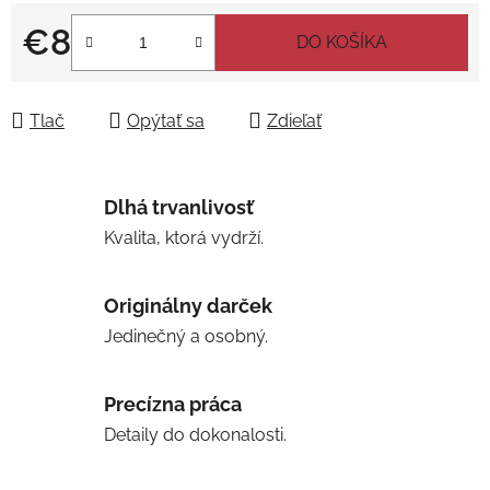
€8
DO KOŠÍKA
Jednotková cena:
Tlač
Opýtať sa
Zdieľať
Dlhá trvanlivosť
Kvalita, ktorá vydrží.
Originálny darček
Jedinečný a osobný.
Precízna práca
Detaily do dokonalosti.