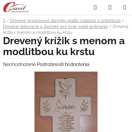
Prejsť
Hľadať
NÁKUP
na
obsah
KOŠÍK
Domov
/
Drevené gravírované darčeky podľa Udalosti a príležitosti
/
Drevené dekorácie a darčeky pre prvé sväté prijímanie
/
Drevený
krížik s menom a modlitbou ku krstu
Drevený krížik s menom a
modlitbou ku krstu
Priemerné
Neohodnotené
Podrobnosti hodnotenia
hodnotenie
produktu
je
0,0
z
5
hviezdičiek.