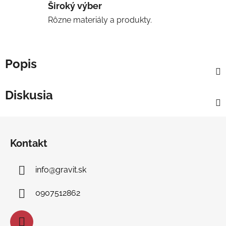
Široký výber
Rôzne materiály a produkty.
Popis
Diskusia
Z
á
Kontakt
p
ä
info
@
gravit.sk
t
i
0907512862
e