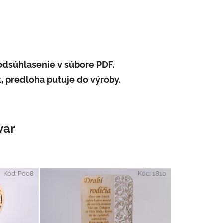
odsúhlasenie v súbore PDF.
, predloha putuje do výroby.
var
Kód:
P008
Kód:
1810