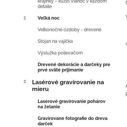
krajinky – kúzlo Vianoc v každom
detaile
Veľká noc
Veľkonočné ozdoby - drevené
Stojan na vajíčka
Výslužka polievačom
Drevené dekorácie a darčeky pre
prvé sväté prijímanie
Lasérové gravírovanie na
mieru
Laserové gravírovanie pohárov
na želanie
Gravírovane fotografie do dreva
darček