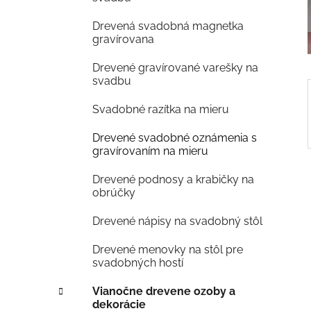
e
Drevená svadobná magnetka
l
gravírovana
Drevené gravírované varešky na
svadbu
Svadobné razítka na mieru
Drevené svadobné oznámenia s
gravírovaním na mieru
Drevené podnosy a krabičky na
obrúčky
Drevené nápisy na svadobný stôl
Drevené menovky na stôl pre
svadobných hostí
Vianočne drevene ozoby a
dekorácie