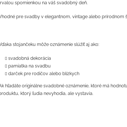
trvalou spomienkou na váš svadobný deň.
Vhodné pre svadby v elegantnom, vintage alebo prírodnom š
Vďaka stojančeku môže oznámenie slúžiť aj ako:
svadobná dekorácia
pamiatka na svadbu
darček pre rodičov alebo blízkych
Ak hľadáte originálne svadobné oznámenie, ktoré má hodnotu 
produktu, ktorý ľudia nevyhodia, ale vystavia.