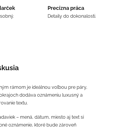
darček
Precízna práca
osobný.
Detaily do dokonalosti.
skusia
ým rámom je ideálnou voľbou pre páry,
 okrajoch dodáva oznámeniu luxusný a
ovanie textu.
daviek – mená, dátum, miesto aj text si
obné oznámenie, ktoré bude zároveň