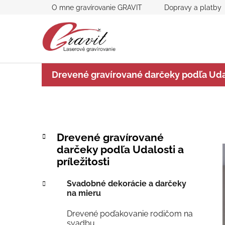
Prejsť
O mne gravírovanie GRAVIT
Dopravy a platby
na
obsah
Drevené gravírované darčeky podľa Udalo
B
K
Preskočiť
Drevené gravírované
a
kategórie
o
darčeky podľa Udalosti a
t
č
príležitosti
e
n
g
ý
Svadobné dekorácie a darčeky
ó
na mieru
p
r
i
a
Drevené poďakovanie rodičom na
e
n
svadbu