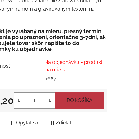
álne svadobné oznámenie z dreva s detailným
tu
vaným rámom a gravírovaným textom na
t je vyrábaný na mieru, presný termín
nia po upresnení, orientačne 3-7dní, ak
ujete tovar skôr napíšte to do
čiek.
mky ku objednávke.
Na objednávku - produkt
nosť
na mieru
1687
,20
DO KOŠÍKA
tková cena:
Opýtať sa
Zdieľať