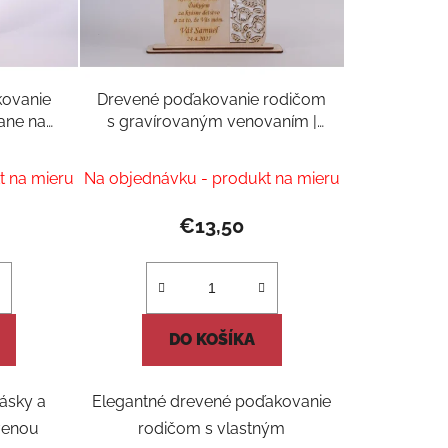
kovanie
Drevené poďakovanie rodičom
ane na
s gravírovaným venovaním |
Personalizovaný svadobný
darček
t na mieru
Na objednávku - produkt na mieru
€13,50
DO KOŠÍKA
ásky a
Elegantné drevené poďakovanie
venou
rodičom s vlastným