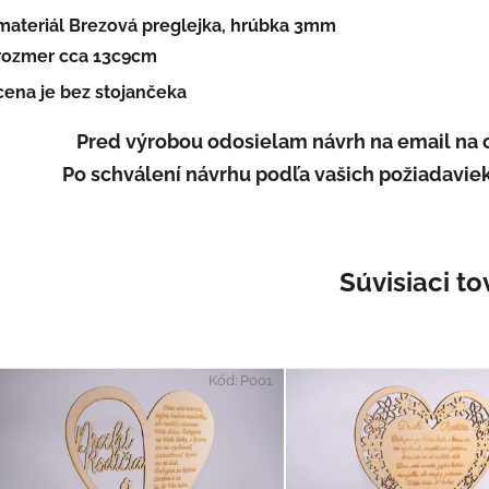
materiál Brezová preglejka, hrúbka 3mm
rozmer cca 13c9cm
cena je bez stojančeka
Pred výrobou odosielam návrh na email na 
Po schválení návrhu podľa vašich požiadaviek
Súvisiaci to
Kód:
P001