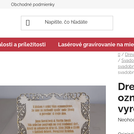
Obchodné podmienky
Podmienky ochrany osobných úd
sti a príležitosti
Lasérové gravírovanie na mie
Domov
/
Drev
/
Svado
svadobn
svadob
Dr
oz
vy
Prieme
Neoho
hodnot