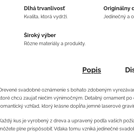
Dlhá trvanlivosť
Originálny 
Kvalita, ktorá vydrží.
Jedinečný a 
Široký výber
Rôzne materiály a produkty.
Popis
Di
Drevené svadobné oznámenie s bohato zdobeným vyrezávan
ktoré chcú zaujať niečím výnimočným. Detailný ornament po
romantický vzhľad, ktorý krásne dopĺňa jemné laserové gravír
Každý kus je vyrobený z dreva a upravený podľa vašich požia
môžete plne prispôsobiť. Vďaka tomu vzniká jedinečné svad