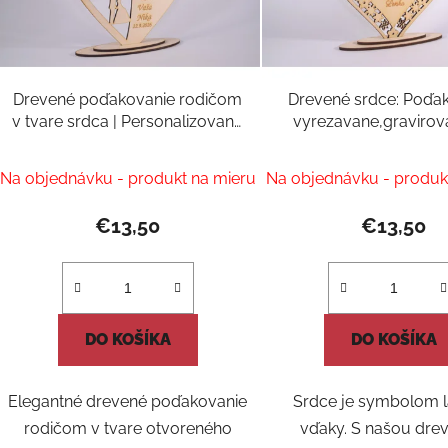
Drevené poďakovanie rodičom
Drevené srdce: Poďa
v tvare srdca | Personalizovaný
vyrezavane,gravirov
svadobný darček
mieru
Priemerné
Na objednávku - produkt na mieru
Na objednávku - produk
hodnotenie
produktu
€13,50
€13,50
je
5,0
z
5
DO KOŠÍKA
DO KOŠÍKA
hviezdičiek.
Elegantné drevené poďakovanie
Srdce je symbolom l
rodičom v tvare otvoreného
vďaky. S našou dre