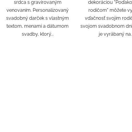
srdca s gravírovaným
dekoráciou "Poďako
venovaním. Personalizovaný
rodičom" môžete vy
svadobný darček s vlastným
vďačnosť svojim rodi
textom, menami a dátumom
svojom svadobnom dni
svadby, ktorý...
je vyrábaný na..