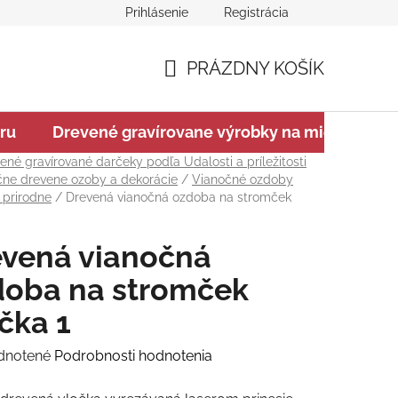
Prihlásenie
Registrácia
ajov
Na stiahnutie
Chránená dielňa GRAVIT Náhradné pl
PRÁZDNY KOŠÍK
NÁKUPNÝ
ru
Drevené gravírovane výrobky na mieru
V
KOŠÍK
ené gravírované darčeky podľa Udalosti a príležitosti
čne drevene ozoby a dekorácie
/
Vianočné ozdoby
 prirodne
/
Drevená vianočná ozdoba na stromček
evená vianočná
doba na stromček
čka 1
rné
dnotené
Podrobnosti hodnotenia
enie