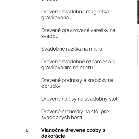
e
Drevená svadobná magnetka
l
gravírovana
Drevené gravírované varešky na
svadbu
Svadobné razítka na mieru
Drevené svadobné oznámenia s
gravírovaním na mieru
Drevené podnosy a krabičky na
obrúčky
Drevené nápisy na svadobný stôl
Drevené menovky na stôl pre
svadobných hostí
Vianočne drevene ozoby a
dekorácie