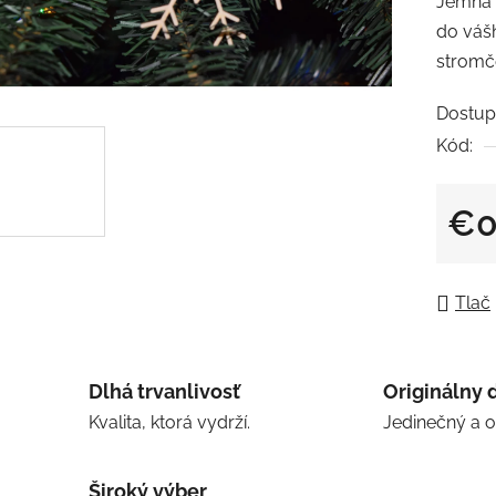
Jemná 
produk
do váš
je
stromče
0,0
z
Dostup
5
Kód:
hviezdi
€0
Jedno
Tlač
Dlhá trvanlivosť
Originálny 
Kvalita, ktorá vydrží.
Jedinečný a 
Široký výber