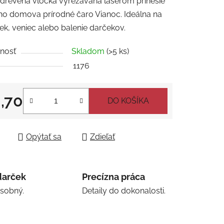
drevená vločka vyrezávaná laserom prinesie
tu
ho domova prírodné čaro Vianoc. Ideálna na
k, veniec alebo balenie darčekov.
nosť
Skladom
(>5 ks)
1176
čiek.
,70
DO KOŠÍKA
tková cena:
Opýtať sa
Zdieľať
darček
Precízna práca
osobný.
Detaily do dokonalosti.