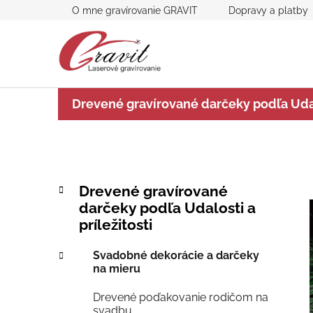
Prejsť
O mne gravírovanie GRAVIT
Dopravy a platby
na
obsah
Drevené gravírované darčeky podľa Udalo
B
K
Preskočiť
Drevené gravírované
a
kategórie
o
darčeky podľa Udalosti a
t
č
príležitosti
e
n
g
ý
Svadobné dekorácie a darčeky
ó
na mieru
p
r
i
a
Drevené poďakovanie rodičom na
e
n
svadbu