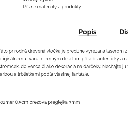
Rôzne materiály a produkty.
Popis
Di
Táto prírodná drevená vločka je precízne vyrezaná laserom z 
originálnemu tvaru a jemným detailom pôsobí autenticky a n
stromček, do venca či ako dekorácia na darčeky. Nechajte ju
farbou a trblietkami podľa vlastnej fantázie.
rozmer 8,5cm brezova preglejka 3mm