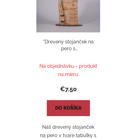
"Drevený stojanček na
pero s
personalizovaným
perom a
Na objednávku - produkt
vygravírovaným
na mieru
venovaním"
€7,50
DO KOŠÍKA
Náš drevený stojanček
na pero v tvare tabuľky s