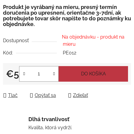
Produkt je vyrábaný na mieru, presný termín
doručenia po upresnení, orientačne 3-7dní, ak
potrebujete tovar skôr napíšte to do poznámky ku
objednávke.
Na objednávku - produkt na
Dostupnosť
mieru
Kód:
PE012
€5
DO KOŠÍKA
Jednotková cena:
Tlač
Opýtať sa
Zdieľať
Dlhá trvanlivosť
Kvalita, ktorá vydrží.