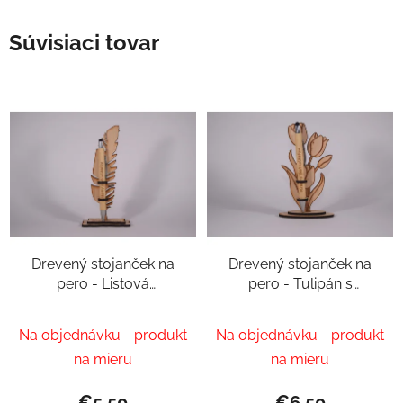
Súvisiaci tovar
Drevený stojanček na
Drevený stojanček na
pero - Listová
pero - Tulipán s
dekorácia s osobným
personalizovaným
dotykom
perom
Na objednávku - produkt
Na objednávku - produkt
na mieru
na mieru
€5,50
€6,50