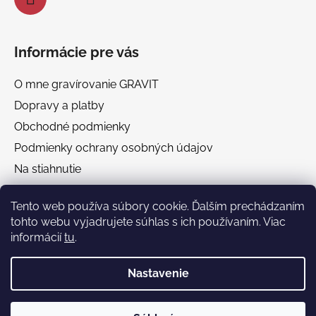
Informácie pre vás
O mne gravírovanie GRAVIT
Dopravy a platby
Obchodné podmienky
Podmienky ochrany osobných údajov
Na stiahnutie
Chránená dielňa GRAVIT Náhradné plnenie
Tento web používa súbory cookie. Ďalším prechádzaním
tohto webu vyjadrujete súhlas s ich používaním. Viac
Facebook
informácií
tu
.
Nastavenie
🎁 Darčekový poradca