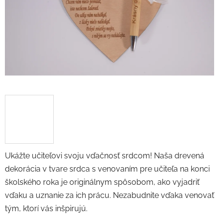
hviezdičiek.
Ukážte učiteľovi svoju vďačnosť srdcom! Naša drevená
dekorácia v tvare srdca s venovaním pre učiteľa na konci
školského roka je originálnym spôsobom, ako vyjadriť
vďaku a uznanie za ich prácu. Nezabudnite vďaka venovať
tým, ktorí vás inšpirujú.