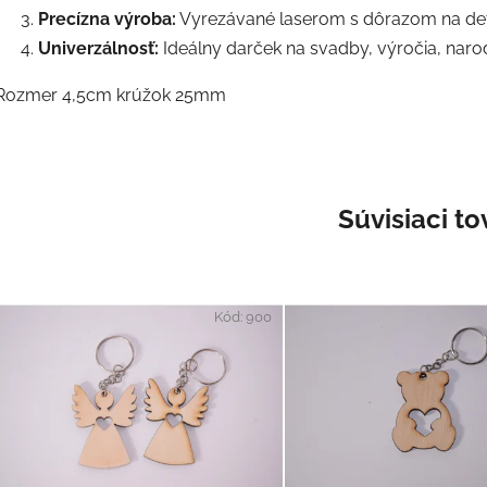
Precízna výroba:
Vyrezávané laserom s dôrazom na deta
Univerzálnosť:
Ideálny darček na svadby, výročia, narod
Rozmer 4,5cm krúžok 25mm
Súvisiaci to
Kód:
900