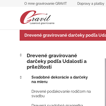
Prejsť
O mne gravírovanie GRAVIT
Dopravy a platby
na
obsah
Drevené gravírované darčeky podľa Udalo
B
K
Preskočiť
Drevené gravírované
a
kategórie
o
darčeky podľa Udalosti a
t
č
príležitosti
e
n
g
ý
Svadobné dekorácie a darčeky
ó
na mieru
p
r
i
a
Drevené poďakovanie rodičom na
e
n
svadbu
e
Drevená svadobná magnetka