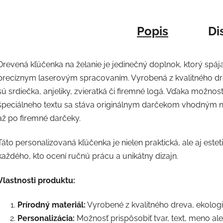
Popis
Di
Drevená kľúčenka na želanie je jedinečný doplnok, ktorý spáj
precíznym laserovým spracovaním. Vyrobená z kvalitného dre
sú srdiečka, anjeliky, zvieratká či firemné logá. Vďaka možnos
špeciálneho textu sa stáva originálnym darčekom vhodným na 
až po firemné darčeky.
Táto personalizovaná kľúčenka je nielen praktická, ale aj este
každého, kto ocení ručnú prácu a unikátny dizajn.
Vlastnosti produktu:
Prírodný materiál:
Vyrobené z kvalitného dreva, ekologi
Personalizácia:
Možnosť prispôsobiť tvar, text, meno al