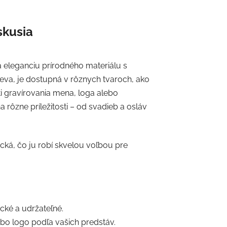
skusia
a eleganciu prírodného materiálu s
va, je dostupná v rôznych tvaroch, ako
ti gravírovania mena, loga alebo
rôzne príležitosti – od svadieb a osláv
tická, čo ju robí skvelou voľbou pre
cké a udržateľné.
ebo logo podľa vašich predstáv.