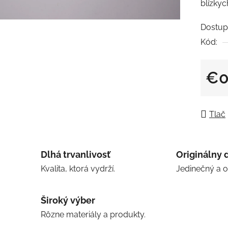
blízkyc
z
5
Dostup
hviezdi
Kód:
€0
Jedno
Tlač
Dlhá trvanlivosť
Originálny 
Kvalita, ktorá vydrží.
Jedinečný a 
Široký výber
Rôzne materiály a produkty.