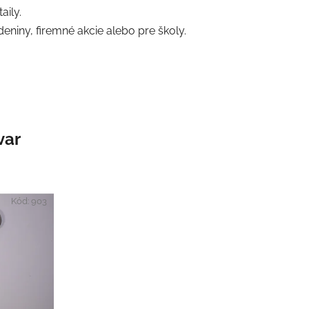
ily.
eniny, firemné akcie alebo pre školy.
var
Kód:
903