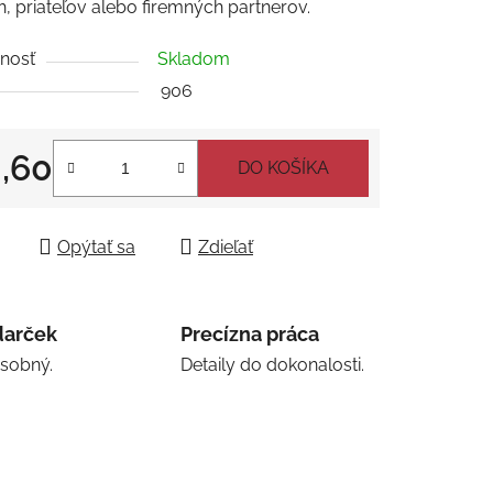
h, priateľov alebo firemných partnerov.
nosť
Skladom
čiek.
906
,60
DO KOŠÍKA
tková cena:
Opýtať sa
Zdieľať
darček
Precízna práca
osobný.
Detaily do dokonalosti.