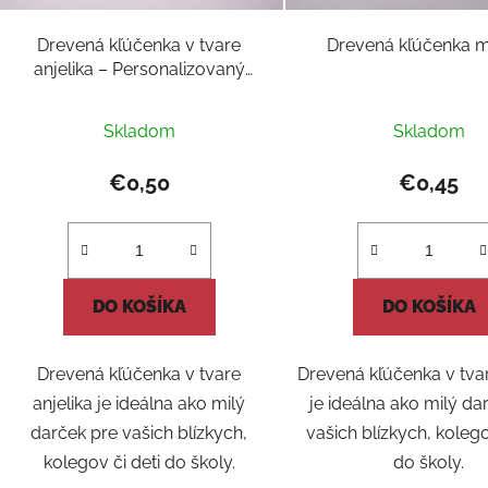
Drevená kľúčenka v tvare
Drevená kľúčenka 
anjelika – Personalizovaný
darček
Priemerné
Skladom
Skladom
hodnotenie
produktu
€0,50
€0,45
je
5,0
z
5
DO KOŠÍKA
DO KOŠÍKA
hviezdičiek.
Drevená kľúčenka v tvare
Drevená kľúčenka v tv
anjelika je ideálna ako milý
je ideálna ako milý da
darček pre vašich blízkych,
vašich blízkych, kolego
kolegov či deti do školy.
do školy.