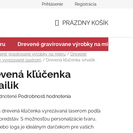
Prihlásenie
Registrácia
ajov
Na stiahnutie
Chránená dielňa GRAVIT Náhradné pl
PRÁZDNY KOŠÍK
NÁKUPNÝ
ru
Drevené gravírovane výrobky na mieru
V
KOŠÍK
ené gravírovane výrobky na mieru
/
Drevené
y vyrezavané lasérom
/
Drevená kľúčenka smailik
evená kľúčenka
ilik
rné
dnotené
Podrobnosti hodnotenia
enie
á drevená kľúčenka vyrezávaná laserom podľa
tu
predstáv. S možnosťou personalizácie tvaru,
lebo loga je ideálnym darčekom pre vašich