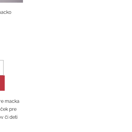
macko
are macka
rček pre
v či deti