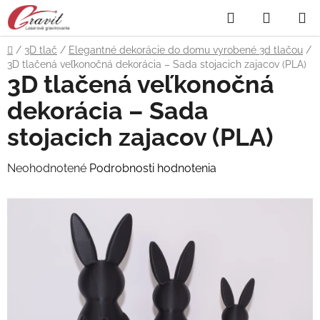
Prejsť
Hľadať
NÁKUP
na
obsah
KOŠÍK
Domov
/
3D tlač
/
Elegantné dekorácie do domu vyrobené 3d tlačou
/
3D tlačená veľkonočná dekorácia – Sada stojacich zajacov (PLA)
3D tlačená veľkonočná
dekorácia – Sada
stojacich zajacov (PLA)
Priemerné
Neohodnotené
Podrobnosti hodnotenia
hodnotenie
produktu
je
0,0
z
5
hviezdičiek.