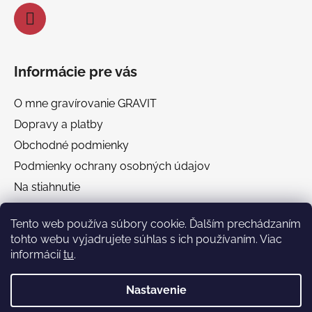
Informácie pre vás
O mne gravírovanie GRAVIT
Dopravy a platby
Obchodné podmienky
Podmienky ochrany osobných údajov
Na stiahnutie
Chránená dielňa GRAVIT Náhradné plnenie
Tento web používa súbory cookie. Ďalším prechádzaním
tohto webu vyjadrujete súhlas s ich používaním. Viac
Facebook
informácií
tu
.
Nastavenie