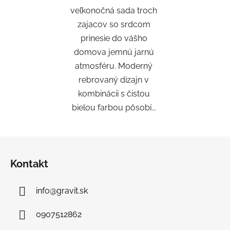
veľkonočná sada troch
zajacov so srdcom
prinesie do vášho
domova jemnú jarnú
atmosféru. Moderný
rebrovaný dizajn v
kombinácii s čistou
bielou farbou pôsobí...
Z
á
Kontakt
p
ä
info
@
gravit.sk
t
i
0907512862
e