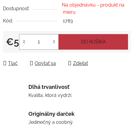
Na objednávku - produkt na
Dostupnosť
mieru
Kód:
1783
€5
DO KOŠÍKA
Jednotková cena:
Tlač
Opýtať sa
Zdieľať
Dlhá trvanlivosť
Kvalita, ktorá vydrží.
Originálny darček
Jedinečný a osobný.