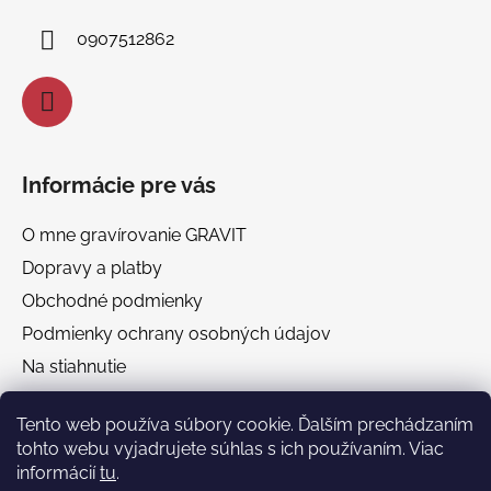
i
0907512862
e
Informácie pre vás
O mne gravírovanie GRAVIT
Dopravy a platby
Obchodné podmienky
Podmienky ochrany osobných údajov
Na stiahnutie
Chránená dielňa GRAVIT Náhradné plnenie
Tento web používa súbory cookie. Ďalším prechádzaním
tohto webu vyjadrujete súhlas s ich používaním. Viac
Facebook
informácií
tu
.