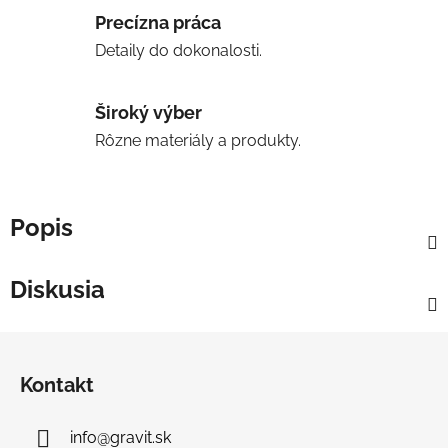
Precízna práca
Detaily do dokonalosti.
Široký výber
Rôzne materiály a produkty.
Popis
Diskusia
Z
á
Kontakt
p
ä
info
@
gravit.sk
t