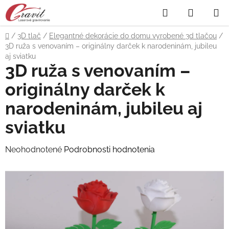
Prejsť
Hľadať
NÁKUP
na
obsah
KOŠÍK
Domov
/
3D tlač
/
Elegantné dekorácie do domu vyrobené 3d tlačou
/
3D ruža s venovaním – originálny darček k narodeninám, jubileu
aj sviatku
3D ruža s venovaním –
originálny darček k
narodeninám, jubileu aj
sviatku
Priemerné
Neohodnotené
Podrobnosti hodnotenia
hodnotenie
produktu
je
0,0
z